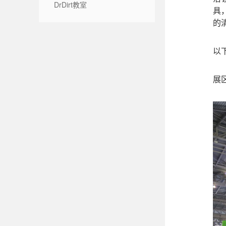
DrDirt教室
具
的
以
展