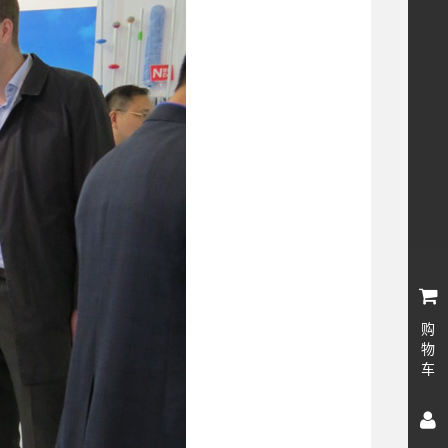
购
物
车