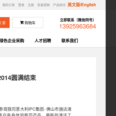
英文版/English
我的订单
登录
注册
安装视频
产品快讯
立即联系（微信同号）
购物车

13925963684
绿色企业采购
人才招聘
联系我们
014圆满结束
观我司意大利IPC集团- 佛山市施达清
客户亲身体验我司产品，最新的清洁工