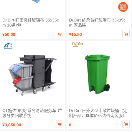
Dr.Dirt 纤柔微纤玻璃布 35x35c
Dr.Dirt 纤柔微纤玻璃布 35x35c
m 10条/包
m 家品装


¥50.00
¥15.80
CT施达“形变”系列清洁服务车-垃
Dr.Dirt 户外大型市政垃圾桶（定
圾分类回收系统
制产品，具体价格请咨询客服）


¥3,650.00
0