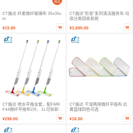
CT施达 纤柔微纤玻璃布 35x35c
CT施达“形变”系列清洁服务车-垃
m
圾分类回收系统


¥15.80
¥3,690.00
CT施达 喷水平拖全套，配FMR
CT施达 干湿两用微纤平拖布 红
F44微纤平拖布2片、1L可拆卸水
黄蓝绿四色可选
壶 红黄蓝绿四色可选


¥298.00
¥16.50