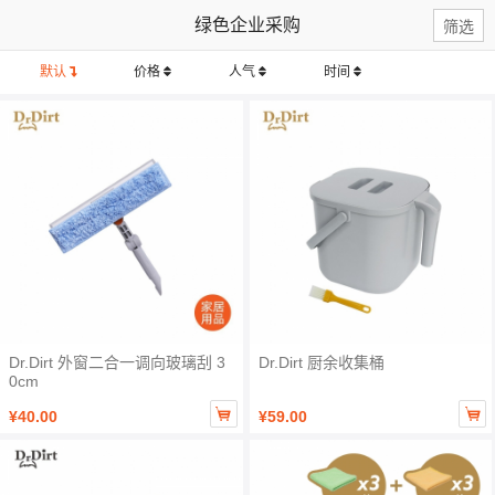
绿色企业采购
筛选
默认
价格
人气
时间
Dr.Dirt 外窗二合一调向玻璃刮 3
Dr.Dirt 厨余收集桶
0cm


¥40.00
¥59.00