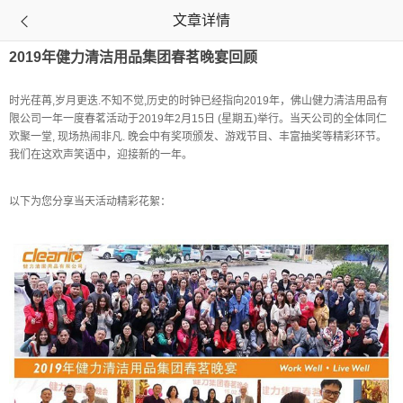
文章详情

2019年健力清洁用品集团春茗晚宴回顾
时光荏苒,岁月更迭.不知不觉,历史的时钟已经指向2019年，佛山健力清洁用品有
限公司一年一度春茗活动于2019年2月15日 (星期五)举行。当天公司的全体同仁
欢聚一堂, 现场热闹非凡. 晚会中有奖项颁发、游戏节目、丰富抽奖等精彩环节。
我们在这欢声笑语中，迎接新的一年。
以下为您分享当天活动精彩花絮：