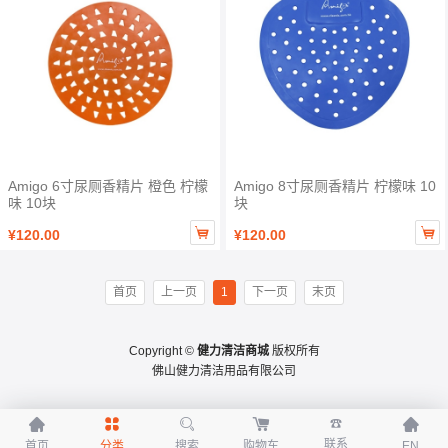
Amigo 6寸尿厕香精片 橙色 柠檬
Amigo 8寸尿厕香精片 柠檬味 10
味 10块
块


¥120.00
¥120.00
首页
上一页
1
下一页
末页
Copyright ©
健力清洁商城
版权所有
佛山健力清洁用品有限公司





☎
联系
首页
分类
搜索
购物车
EN