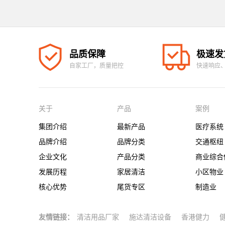
品质保障
极速发
自家工厂，质量把控
快速响应
关于
产品
案例
集团介绍
最新产品
医疗系统
品牌介绍
品牌分类
交通枢纽
企业文化
产品分类
商业综合
发展历程
家居清洁
小区物业
核心优势
尾货专区
制造业
友情链接：
清洁用品厂家
施达清洁设备
香港健力