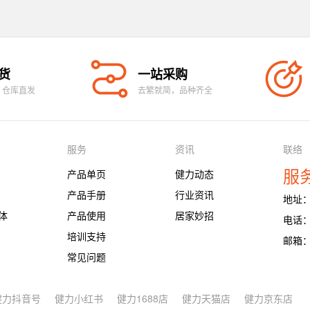
货
一站采购
、仓库直发
去繁就简，品种齐全
服务
资讯
联络
服务
产品单页
健力动态
产品手册
行业资讯
地址
体
产品使用
居家妙招
电话：4
培训支持
邮箱：s
常见问题
健力抖音号
健力小红书
健力1688店
健力天猫店
健力京东店