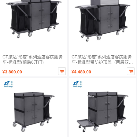
CT施达“形变”系列酒店客房服务
CT施达“形变”系列酒店客房服务
车-标准型(前后8开门)
车-标准型带防护顶盖（两层双边
推手,前后开8门）


¥3,800.00
¥4,480.00