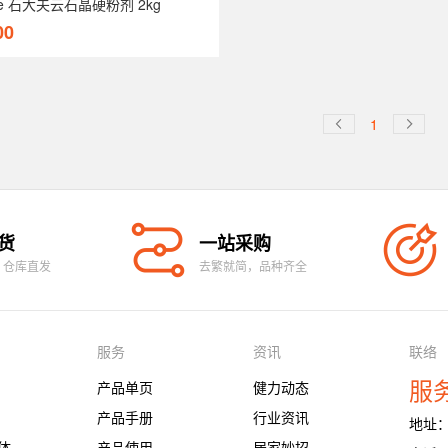
one 石大夫云石晶硬粉剂 2kg
00
1


货
一站采购
、仓库直发
去繁就简，品种齐全
服务
资讯
联络
服务
产品单页
健力动态
产品手册
行业资讯
地址
体
产品使用
居家妙招