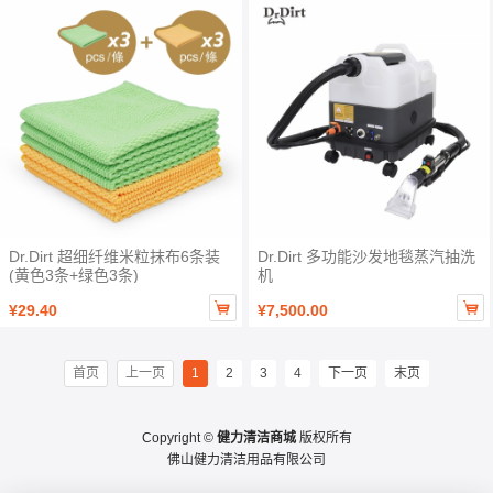
Dr.Dirt 超细纤维米粒抹布6条装
Dr.Dirt 多功能沙发地毯蒸汽抽洗
(黄色3条+绿色3条)
机


¥29.40
¥7,500.00
首页
上一页
1
2
3
4
下一页
末页
Copyright ©
健力清洁商城
版权所有
佛山健力清洁用品有限公司