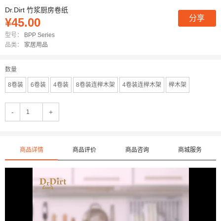
Dr.Dirt 竹浆厨房卷纸
分享
¥45.00
型号：
BPP Series
品类：
家居用品
数量
8卷装
6卷装
4卷装
8卷装连榉木架
4卷装连榉木架
榉木架
-
+
商品详情
商品评价
商品咨询
商城服务