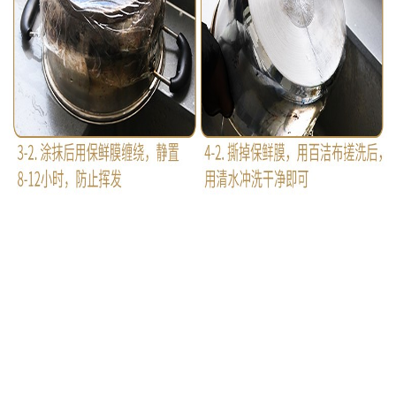
黑垢清洁剂
黑垢去除剂
锅底去油剂
强力去油垢清
,
,
,
洁剂
如何清洁烧焦的锅
炊具污垢清洁
怎样去除锅
,
,
,
的焦垢
怎样去除锅的黑垢
怎样去除锅的焦油
清除
,
,
,
锅底焦油的方法
清除锅底焦垢的方法
清除锅底焦油
,
,
的清洁剂
去除锅底焦油的方法
去除锅底焦油的清洁
,
,
剂
焦油清洗
焦油清洗剂主要成分
焦油清除方法
焦
,
,
,
,
油洗油是什么
焦油的清洗方法
清理焦油
清洗焦油
,
,
,
什么好办法
焦油如何清洗
焦油用什么清洗最快
焦
,
,
,